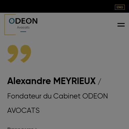
ENG
O
DEON
Me
Avocats
Alexandre MEYRIEUX
/
Fondateur du Cabinet ODEON
AVOCATS