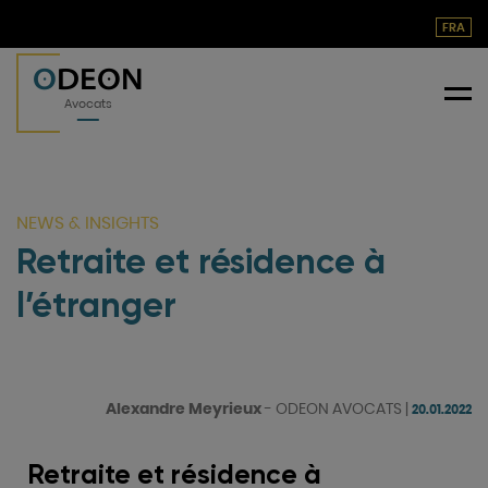
FRA
O
DEON
Me
Avocats
NEWS & INSIGHTS
Retraite et résidence à
l’étranger
Alexandre Meyrieux
-
ODEON AVOCATS
|
20.01.2022
Retraite et résidence à