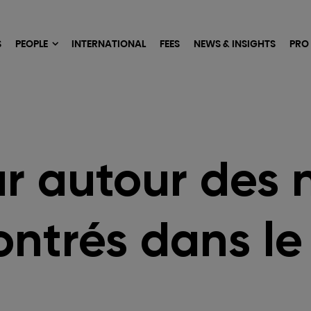
S
PEOPLE
INTERNATIONAL
FEES
NEWS & INSIGHTS
PRO
r autour des
contrés dans l