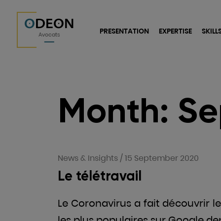
O
DEON
PRESENTATION
EXPERTISE
SKILL
Avocats
Month:
Se
News & Insights
/
15 September 2020
Le télétravail
Le Coronavirus a fait découvrir le
les plus populaires sur Google de